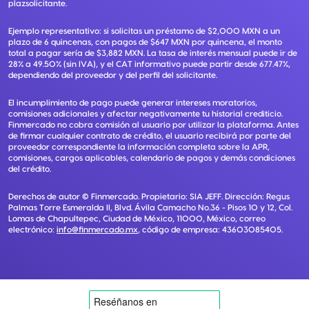
plazsolicitante.
Ejemplo representativo: si solicitas un préstamo de $2,000 MXN a un
plazo de 6 quincenas, con pagos de $647 MXN por quincena, el monto
total a pagar sería de $3,882 MXN. La tasa de interés mensual puede ir de
28% a 49.50% (sin IVA), y el CAT informativo puede partir desde 677.47%,
dependiendo del proveedor y del perfil del solicitante.
El incumplimiento de pago puede generar intereses moratorios,
comisiones adicionales y afectar negativamente tu historial crediticio.
Finmercado no cobra comisión al usuario por utilizar la plataforma. Antes
de firmar cualquier contrato de crédito, el usuario recibirá por parte del
proveedor correspondiente la información completa sobre la APR,
comisiones, cargos aplicables, calendario de pagos y demás condiciones
del crédito.
Derechos de autor ©
Finmercado
. Propietario:
SIA JEFF
. Dirección:
Regus
Palmas Torre Esmeralda II, Blvd. Ávila Camacho No.36 - Pisos 10 y 12, Col.
Lomas de Chapultepec, Ciudad de México, 11000, México
, correo
electrónico:
info@finmercado.mx
, código de empresa:
43603085405
.