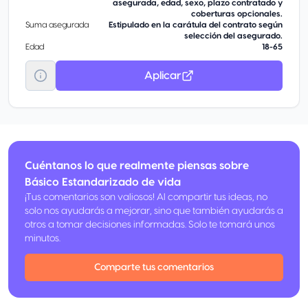
asegurada, edad, sexo, plazo contratado y
coberturas opcionales.
Suma asegurada
Estipulado en la carátula del contrato según
selección del asegurado.
Edad
18-65
Aplicar
Cuéntanos lo que realmente piensas sobre
Básico Estandarizado de vida
¡Tus comentarios son valiosos! Al compartir tus ideas, no
solo nos ayudarás a mejorar, sino que también ayudarás a
otros a tomar decisiones informadas. Solo te tomará unos
minutos.
Comparte tus comentarios