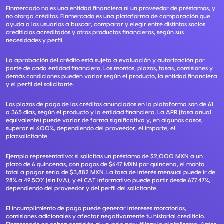
Finmercado no es una entidad financiera ni un proveedor de préstamos, y
no otorga créditos. Finmercado es una plataforma de comparación que
ayuda a los usuarios a buscar, comparar y elegir entre distintos socios
crediticios acreditados y otros productos financieros, según sus
necesidades y perfil.
La aprobación del crédito está sujeta a evaluación y autorización por
parte de cada entidad financiera. Los montos, plazos, tasas, comisiones y
demás condiciones pueden variar según el producto, la entidad financiera
y el perfil del solicitante.
Los plazos de pago de los créditos anunciados en la plataforma son de 61
a 365 días, según el producto y la entidad financiera. La APR (tasa anual
equivalente) puede variar de forma significativa y, en algunos casos,
superar el 600%, dependiendo del proveedor, el importe, el
plazsolicitante.
Ejemplo representativo: si solicitas un préstamo de $2,000 MXN a un
plazo de 6 quincenas, con pagos de $647 MXN por quincena, el monto
total a pagar sería de $3,882 MXN. La tasa de interés mensual puede ir de
28% a 49.50% (sin IVA), y el CAT informativo puede partir desde 677.47%,
dependiendo del proveedor y del perfil del solicitante.
El incumplimiento de pago puede generar intereses moratorios,
comisiones adicionales y afectar negativamente tu historial crediticio.