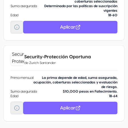
coberturas seleccionadas
Suma asegurada
Determinado por las políticas de suscripción
vigentes
Edad
18-60
Aplicar
Security-Protección Oportuna
de
Zurich Santander
Prima mensual
La prima depende de edad, suma asegurada,
ocupación, coberturas seleccionadas y evaluación
de riesgo.
Suma asegurada
$10,000 pesos en Fallecimiento.
Edad
18-64
Aplicar