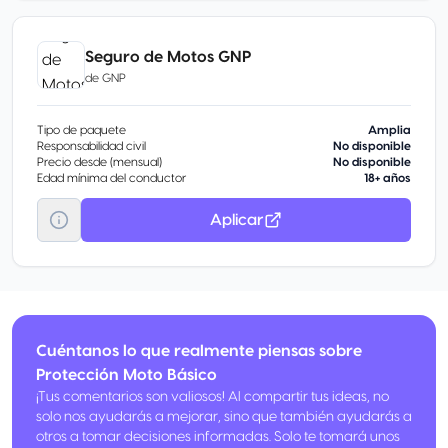
Seguro de Motos GNP
de
GNP
Tipo de paquete
Amplia
Responsabilidad civil
No disponible
Precio desde (mensual)
No disponible
Edad mínima del conductor
18+ años
Aplicar
Cuéntanos lo que realmente piensas sobre
Protección Moto Básico
¡Tus comentarios son valiosos! Al compartir tus ideas, no
solo nos ayudarás a mejorar, sino que también ayudarás a
otros a tomar decisiones informadas. Solo te tomará unos