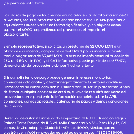
y el perfil del solicitante.
Los plazos de pago de los créditos anunciados en la plataforma son de 61
a 365 días, según el producto y la entidad financiera. La APR (tasa anual
equivalente) puede variar de forma significativa y, en algunos casos,
superar el 600%, dependiendo del proveedor, el importe, el
plazsolicitante.
Ejemplo representativo: si solicitas un préstamo de $2,000 MXN a un
plazo de 6 quincenas, con pagos de $647 MXN por quincena, el monto
total a pagar sería de $3,882 MXN. La tasa de interés mensual puede ir de
28% a 49.50% (sin IVA), y el CAT informativo puede partir desde 677.47%,
dependiendo del proveedor y del perfil del solicitante.
El incumplimiento de pago puede generar intereses moratorios,
comisiones adicionales y afectar negativamente tu historial crediticio.
Finmercado no cobra comisión al usuario por utilizar la plataforma. Antes
de firmar cualquier contrato de crédito, el usuario recibirá por parte del
proveedor correspondiente la información completa sobre la APR,
comisiones, cargos aplicables, calendario de pagos y demás condiciones
del crédito.
Derechos de autor ©
Finmercado
. Propietario:
SIA JEFF
. Dirección:
Regus
Palmas Torre Esmeralda II, Blvd. Ávila Camacho No.36 - Pisos 10 y 12, Col.
Lomas de Chapultepec, Ciudad de México, 11000, México
, correo
electrónico:
info@finmercado.mx
, código de empresa:
43603085405
.