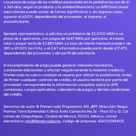
Los plazos de pago de los créditos anunciados en la plataforma son de 61
a 365 días, según el producto y la entidad financiera. La APR (tasa anual
equivalente) puede variar de forma significativa y, en algunos casos,
superar el 600%, dependiendo del proveedor, el importe, el
plazsolicitante.
Ejemplo representativo: si solicitas un préstamo de $2,000 MXN a un
plazo de 6 quincenas, con pagos de $647 MXN por quincena, el monto
total a pagar sería de $3,882 MXN. La tasa de interés mensual puede ir de
28% a 49.50% (sin IVA), y el CAT informativo puede partir desde 677.47%,
dependiendo del proveedor y del perfil del solicitante.
El incumplimiento de pago puede generar intereses moratorios,
comisiones adicionales y afectar negativamente tu historial crediticio.
Finmercado no cobra comisión al usuario por utilizar la plataforma. Antes
de firmar cualquier contrato de crédito, el usuario recibirá por parte del
proveedor correspondiente la información completa sobre la APR,
comisiones, cargos aplicables, calendario de pagos y demás condiciones
del crédito.
Derechos de autor ©
Finmercado
. Propietario:
SIA JEFF
. Dirección:
Regus
Palmas Torre Esmeralda II, Blvd. Ávila Camacho No.36 - Pisos 10 y 12, Col.
Lomas de Chapultepec, Ciudad de México, 11000, México
, correo
electrónico:
info@finmercado.mx
, código de empresa:
43603085405
.