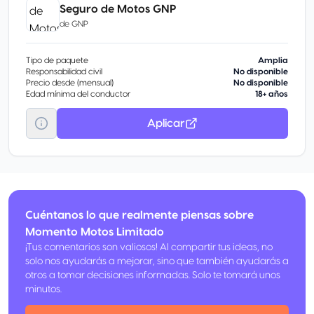
Seguro de Motos GNP
de
GNP
Tipo de paquete
Amplia
Responsabilidad civil
No disponible
Precio desde (mensual)
No disponible
Edad mínima del conductor
18+ años
Aplicar
Cuéntanos lo que realmente piensas sobre
Momento Motos Limitado
¡Tus comentarios son valiosos! Al compartir tus ideas, no
solo nos ayudarás a mejorar, sino que también ayudarás a
otros a tomar decisiones informadas. Solo te tomará unos
minutos.