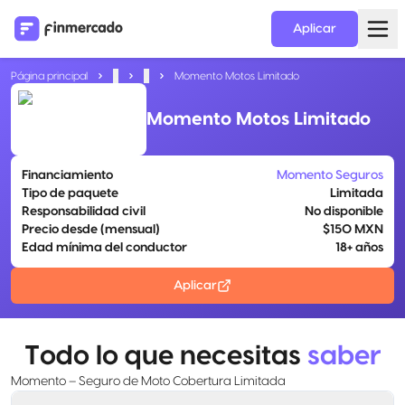
Aplicar
Página principal
...
...
Momento Motos Limitado
Momento Motos Limitado
Financiamiento
Momento Seguros
Tipo de paquete
Limitada
Responsabilidad civil
No disponible
Precio desde (mensual)
$150 MXN
Edad mínima del conductor
18+ años
Aplicar
Todo lo que necesitas
saber
Momento – Seguro de Moto Cobertura Limitada