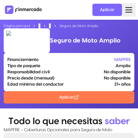
Aplicar
Página principal
...
...
Seguro de Moto Amplio
Seguro de Moto Amplio
Financiamiento
MAPFRE
Tipo de paquete
Amplia
Responsabilidad civil
No disponible
Precio desde (mensual)
No disponible
Edad mínima del conductor
21+ años
Aplicar
Todo lo que necesitas
saber
MAPFRE – Coberturas Opcionales para Seguro de Moto