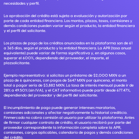
necesidades y perfil.
La aprobación del crédito está sujeta a evaluación y autorización por
parte de cada entidad financiera. Los montos, plazos, tasas, comisiones y
demás condiciones pueden variar según el producto, la entidad financiera
y el perfil del solicitante.
Los plazos de pago de los créditos anunciados en la plataforma son de 61
a 365 días, según el producto y la entidad financiera. La APR (tasa anual
equivalente) puede variar de forma significativa y, en algunos casos,
superar el 600%, dependiendo del proveedor, el importe, el
plazsolicitante.
Ejemplo representativo: si solicitas un préstamo de $2,000 MXN a un
plazo de 6 quincenas, con pagos de $647 MXN por quincena, el monto
total a pagar sería de $3,882 MXN. La tasa de interés mensual puede ir de
28% a 49.50% (sin IVA), y el CAT informativo puede partir desde 677.47%,
dependiendo del proveedor y del perfil del solicitante.
El incumplimiento de pago puede generar intereses moratorios,
comisiones adicionales y afectar negativamente tu historial crediticio.
Finmercado no cobra comisión al usuario por utilizar la plataforma. Antes
de firmar cualquier contrato de crédito, el usuario recibirá por parte del
proveedor correspondiente la información completa sobre la APR,
comisiones, cargos aplicables, calendario de pagos y demás condiciones
del crédito.