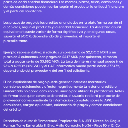
parte de cada entidad financiera. Los montos, plazos, tasas, comisiones y
demás condiciones pueden variar según el producto, la entidad financiera
y el perfil del solicitante.
Los plazos de pago de los créditos anunciados en la plataforma son de 61
a 365 días, según el producto y la entidad financiera. La APR (tasa anual
equivalente) puede variar de forma significativa y, en algunos casos,
superar el 600%, dependiendo del proveedor, el importe, el
plazsolicitante.
Ejemplo representativo: si solicitas un préstamo de $2,000 MXN a un
plazo de 6 quincenas, con pagos de $647 MXN por quincena, el monto
total a pagar sería de $3,882 MXN. La tasa de interés mensual puede ir de
28% a 49.50% (sin IVA), y el CAT informativo puede partir desde 677.47%,
dependiendo del proveedor y del perfil del solicitante.
El incumplimiento de pago puede generar intereses moratorios,
comisiones adicionales y afectar negativamente tu historial crediticio.
Finmercado no cobra comisión al usuario por utilizar la plataforma. Antes
de firmar cualquier contrato de crédito, el usuario recibirá por parte del
proveedor correspondiente la información completa sobre la APR,
comisiones, cargos aplicables, calendario de pagos y demás condiciones
del crédito.
Derechos de autor ©
Finmercado
. Propietario:
SIA JEFF
. Dirección:
Regus
Palmas Torre Esmeralda II, Blvd. Ávila Camacho No.36 - Pisos 10 y 12, Col.