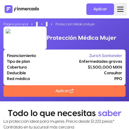
Aplicar
Página principal
...
...
Protección Médica Mujer
Protección Médica Mujer
Financiamiento
Zurich Santander
Tipo de plan
Enfermedades graves
Cobertura
$1,500,000 MXN
Deducible
Consultar
Red médica
PPO
Aplicar
Todo lo que necesitas
saber
La protección ideal para mujeres. Precio desde $1,222 pesos*
Contrátalo en tu sucursal más cercana