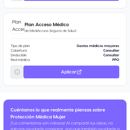
Plan Acceso Médico
de
MediAccess Seguros de Salud
Tipo de plan
Gastos médicos mayores
Cobertura
Consultar
Deducible
Consultar
Red médica
PPO
Aplicar
Cuéntanos lo que realmente piensas sobre
Protección Médica Mujer
¡Tus comentarios son valiosos! Al compartir tus ideas, no
solo nos ayudarás a mejorar, sino que también ayudarás a