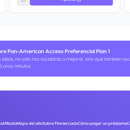
bre Pan-American Acceso Preferencial Plan 1
us ideas, no solo nos ayudarás a mejorar, sino que también ay
á unos minutos.
s
Afiliado
Mapa del sitio
Sobre Finmercado
Cómo pagar un préstamo
C