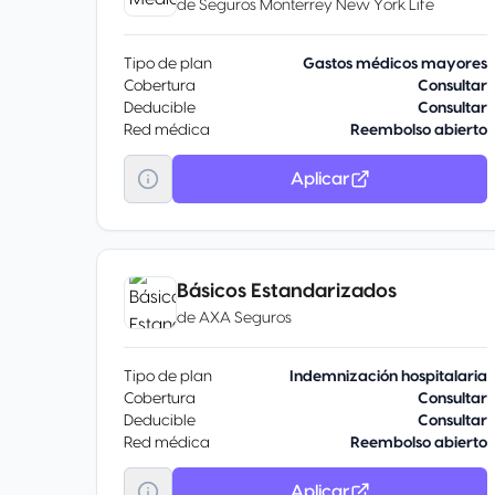
de
Seguros Monterrey New York Life
Tipo de plan
Gastos médicos mayores
Cobertura
Consultar
Deducible
Consultar
Red médica
Reembolso abierto
Aplicar
Básicos Estandarizados
de
AXA Seguros
Tipo de plan
Indemnización hospitalaria
Cobertura
Consultar
Deducible
Consultar
Red médica
Reembolso abierto
Aplicar