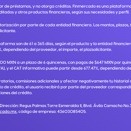
or de préstamos, y no otorga créditos. Finmercado es una plataform
ditados y otros productos financieros, según sus necesidades y perfil.
utorización por parte de cada entidad financiera. Los montos, plazos
licitante.
taforma son de 61 a 365 días, según el producto y la entidad financie
, dependiendo del proveedor, el importe, el plazsolicitante.
,000 MXN a un plazo de 6 quincenas, con pagos de $647 MXN por quinc
A), y el CAT informativo puede partir desde 677.47%, dependiendo del p
torios, comisiones adicionales y afectar negativamente tu historial 
ato de crédito, el usuario recibirá por parte del proveedor correspon
ones del crédito.
 Dirección:
Regus Palmas Torre Esmeralda II, Blvd. Ávila Camacho No.3
rcado.mx
, código de empresa:
43603085405
.