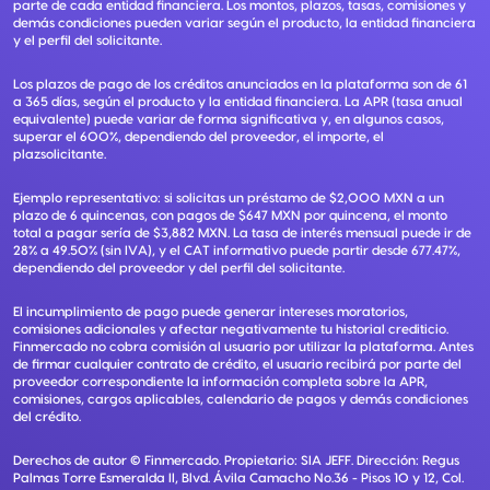
parte de cada entidad financiera. Los montos, plazos, tasas, comisiones y
demás condiciones pueden variar según el producto, la entidad financiera
y el perfil del solicitante.
Los plazos de pago de los créditos anunciados en la plataforma son de 61
a 365 días, según el producto y la entidad financiera. La APR (tasa anual
equivalente) puede variar de forma significativa y, en algunos casos,
superar el 600%, dependiendo del proveedor, el importe, el
plazsolicitante.
Ejemplo representativo: si solicitas un préstamo de $2,000 MXN a un
plazo de 6 quincenas, con pagos de $647 MXN por quincena, el monto
total a pagar sería de $3,882 MXN. La tasa de interés mensual puede ir de
28% a 49.50% (sin IVA), y el CAT informativo puede partir desde 677.47%,
dependiendo del proveedor y del perfil del solicitante.
El incumplimiento de pago puede generar intereses moratorios,
comisiones adicionales y afectar negativamente tu historial crediticio.
Finmercado no cobra comisión al usuario por utilizar la plataforma. Antes
de firmar cualquier contrato de crédito, el usuario recibirá por parte del
proveedor correspondiente la información completa sobre la APR,
comisiones, cargos aplicables, calendario de pagos y demás condiciones
del crédito.
Derechos de autor ©
Finmercado
. Propietario:
SIA JEFF
. Dirección:
Regus
Palmas Torre Esmeralda II, Blvd. Ávila Camacho No.36 - Pisos 10 y 12, Col.