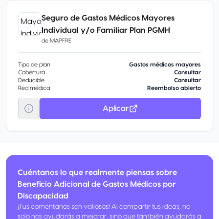
Seguro de Gastos Médicos Mayores
Individual y/o Familiar Plan PGMH
de
MAPFRE
Tipo de plan
Gastos médicos mayores
Cobertura
Consultar
Deducible
Consultar
Red médica
Reembolso abierto
Aplicar
Cuéntanos lo que realmente piensas sobre
Beneficio Adicional de Gastos Médicos por
Discapacidad
¡Tus comentarios son valiosos! Al compartir tus ideas, no
solo nos ayudarás a mejorar, sino que también ayudarás a