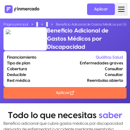
Aplicar
Página principal
...
...
Beneficio Adicional de Gastos Médicos por Dis
Beneficio Adicional de
Gastos Médicos por
Discapacidad
Financiamiento
Quálitas Salud
Tipo de plan
Enfermedades graves
Cobertura
Consultar
Deducible
Consultar
Red médica
Reembolso abierto
Aplicar
Todo lo que necesitas
saber
Beneficio adicional que cubre gastos médicos por discapacidad
derivada de enfermedad o accidente mediante reembolso.