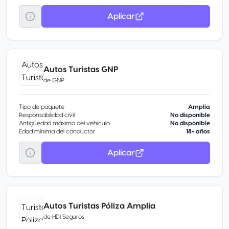
Aplicar
Autos Turistas GNP
de
GNP
Tipo de paquete
Amplia
Responsabilidad civil
No disponible
Antigüedad máxima del vehículo
No disponible
Edad mínima del conductor
18+ años
Aplicar
Autos Turistas Póliza Amplia
de
HDI Seguros