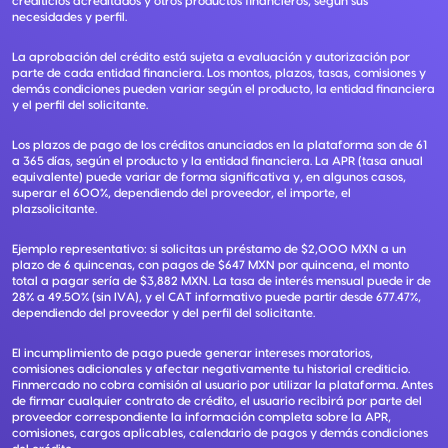
crediticios acreditados y otros productos financieros, según sus
necesidades y perfil.
La aprobación del crédito está sujeta a evaluación y autorización por
parte de cada entidad financiera. Los montos, plazos, tasas, comisiones y
demás condiciones pueden variar según el producto, la entidad financiera
y el perfil del solicitante.
Los plazos de pago de los créditos anunciados en la plataforma son de 61
a 365 días, según el producto y la entidad financiera. La APR (tasa anual
equivalente) puede variar de forma significativa y, en algunos casos,
superar el 600%, dependiendo del proveedor, el importe, el
plazsolicitante.
Ejemplo representativo: si solicitas un préstamo de $2,000 MXN a un
plazo de 6 quincenas, con pagos de $647 MXN por quincena, el monto
total a pagar sería de $3,882 MXN. La tasa de interés mensual puede ir de
28% a 49.50% (sin IVA), y el CAT informativo puede partir desde 677.47%,
dependiendo del proveedor y del perfil del solicitante.
El incumplimiento de pago puede generar intereses moratorios,
comisiones adicionales y afectar negativamente tu historial crediticio.
Finmercado no cobra comisión al usuario por utilizar la plataforma. Antes
de firmar cualquier contrato de crédito, el usuario recibirá por parte del
proveedor correspondiente la información completa sobre la APR,
comisiones, cargos aplicables, calendario de pagos y demás condiciones