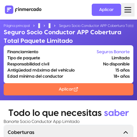
Aplicar
Página principal
...
...
Seguro Socio Conductor APP Cobertura Total 
Seguro Socio Conductor APP Cobertura
Total Paquete Limitado
Financiamiento
Seguros Banorte
Tipo de paquete
Limitada
Responsabilidad civil
No disponible
Antigüedad máxima del vehículo
15 años
Edad mínima del conductor
18+ años
Aplicar
Todo lo que necesitas
saber
Banorte Socio Conductor App Limitado
Coberturas