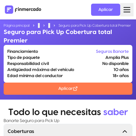
Aplicar
Página principal
...
...
Seguro para Pick Up Cobertura total Premier
Seguro para Pick Up Cobertura total
Premier
Financiamiento
Seguros Banorte
Tipo de paquete
Amplia Plus
Responsabilidad civil
No disponible
Antigüedad máxima del vehículo
10 años
Edad mínima del conductor
18+ años
Aplicar
Todo lo que necesitas
saber
Banorte Seguro para Pick Up
Coberturas