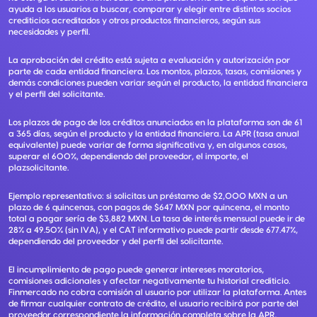
ayuda a los usuarios a buscar, comparar y elegir entre distintos socios
crediticios acreditados y otros productos financieros, según sus
necesidades y perfil.
La aprobación del crédito está sujeta a evaluación y autorización por
parte de cada entidad financiera. Los montos, plazos, tasas, comisiones y
demás condiciones pueden variar según el producto, la entidad financiera
y el perfil del solicitante.
Los plazos de pago de los créditos anunciados en la plataforma son de 61
a 365 días, según el producto y la entidad financiera. La APR (tasa anual
equivalente) puede variar de forma significativa y, en algunos casos,
superar el 600%, dependiendo del proveedor, el importe, el
plazsolicitante.
Ejemplo representativo: si solicitas un préstamo de $2,000 MXN a un
plazo de 6 quincenas, con pagos de $647 MXN por quincena, el monto
total a pagar sería de $3,882 MXN. La tasa de interés mensual puede ir de
28% a 49.50% (sin IVA), y el CAT informativo puede partir desde 677.47%,
dependiendo del proveedor y del perfil del solicitante.
El incumplimiento de pago puede generar intereses moratorios,
comisiones adicionales y afectar negativamente tu historial crediticio.
Finmercado no cobra comisión al usuario por utilizar la plataforma. Antes
de firmar cualquier contrato de crédito, el usuario recibirá por parte del
proveedor correspondiente la información completa sobre la APR,