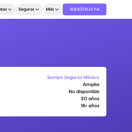
tas
Seguros
Más
SOLICÍTALO YA
Sompo Seguros México
Amplia
No disponible
20 años
18+ años