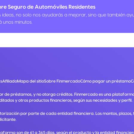
bre Seguro de Automóviles Residentes
us ideas, no solo nos ayudarás a mejorar, sino que también ay
á unos minutos.
s
Afiliado
Mapa del sitio
Sobre Finmercado
Cómo pagar un préstamo
C
or de préstamos, y no otorga créditos. Finmercado es una plataform
ditados y otros productos financieros, según sus necesidades y perfil.
utorización por parte de cada entidad financiera. Los montos, plazos
licitante.
taforma son de 61 a 365 días, según el producto y la entidad financie