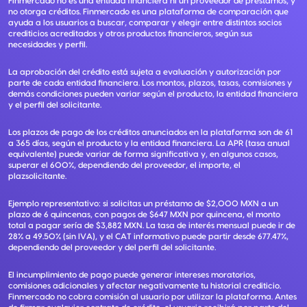
Finmercado no es una entidad financiera ni un proveedor de préstamos, y
no otorga créditos. Finmercado es una plataforma de comparación que
ayuda a los usuarios a buscar, comparar y elegir entre distintos socios
crediticios acreditados y otros productos financieros, según sus
necesidades y perfil.
La aprobación del crédito está sujeta a evaluación y autorización por
parte de cada entidad financiera. Los montos, plazos, tasas, comisiones y
demás condiciones pueden variar según el producto, la entidad financiera
y el perfil del solicitante.
Los plazos de pago de los créditos anunciados en la plataforma son de 61
a 365 días, según el producto y la entidad financiera. La APR (tasa anual
equivalente) puede variar de forma significativa y, en algunos casos,
superar el 600%, dependiendo del proveedor, el importe, el
plazsolicitante.
Ejemplo representativo: si solicitas un préstamo de $2,000 MXN a un
plazo de 6 quincenas, con pagos de $647 MXN por quincena, el monto
total a pagar sería de $3,882 MXN. La tasa de interés mensual puede ir de
28% a 49.50% (sin IVA), y el CAT informativo puede partir desde 677.47%,
dependiendo del proveedor y del perfil del solicitante.
El incumplimiento de pago puede generar intereses moratorios,
comisiones adicionales y afectar negativamente tu historial crediticio.
Finmercado no cobra comisión al usuario por utilizar la plataforma. Antes