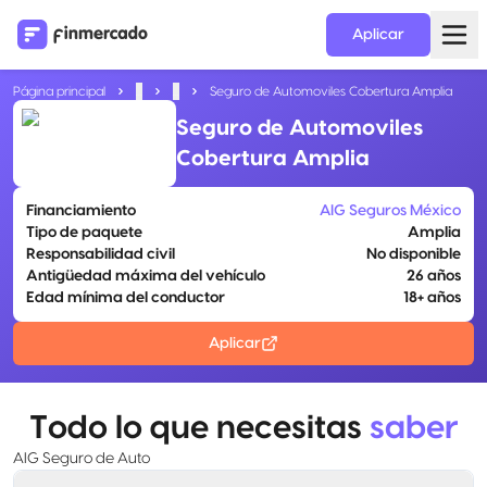
Aplicar
Página principal
...
...
Seguro de Automoviles Cobertura Amplia
Seguro de Automoviles
Cobertura Amplia
Financiamiento
AIG Seguros México
Tipo de paquete
Amplia
Responsabilidad civil
No disponible
Antigüedad máxima del vehículo
26 años
Edad mínima del conductor
18+ años
Aplicar
Todo lo que necesitas
saber
AIG Seguro de Auto