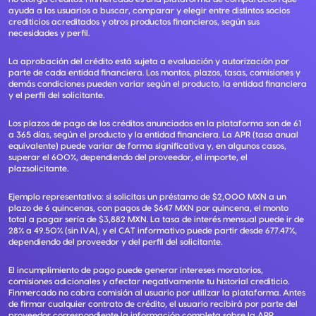
ayuda a los usuarios a buscar, comparar y elegir entre distintos socios
crediticios acreditados y otros productos financieros, según sus
necesidades y perfil.
La aprobación del crédito está sujeta a evaluación y autorización por
parte de cada entidad financiera. Los montos, plazos, tasas, comisiones y
demás condiciones pueden variar según el producto, la entidad financiera
y el perfil del solicitante.
Los plazos de pago de los créditos anunciados en la plataforma son de 61
a 365 días, según el producto y la entidad financiera. La APR (tasa anual
equivalente) puede variar de forma significativa y, en algunos casos,
superar el 600%, dependiendo del proveedor, el importe, el
plazsolicitante.
Ejemplo representativo: si solicitas un préstamo de $2,000 MXN a un
plazo de 6 quincenas, con pagos de $647 MXN por quincena, el monto
total a pagar sería de $3,882 MXN. La tasa de interés mensual puede ir de
28% a 49.50% (sin IVA), y el CAT informativo puede partir desde 677.47%,
dependiendo del proveedor y del perfil del solicitante.
El incumplimiento de pago puede generar intereses moratorios,
comisiones adicionales y afectar negativamente tu historial crediticio.
Finmercado no cobra comisión al usuario por utilizar la plataforma. Antes
de firmar cualquier contrato de crédito, el usuario recibirá por parte del
proveedor correspondiente la información completa sobre la APR,