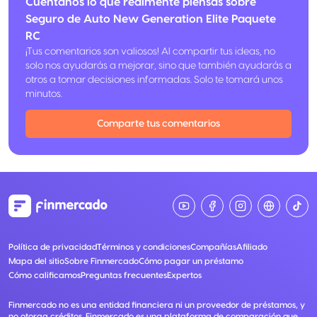
Cuéntanos lo que realmente piensas sobre
Seguro de Auto New Generation Elite Paquete
RC
¡Tus comentarios son valiosos! Al compartir tus ideas, no
solo nos ayudarás a mejorar, sino que también ayudarás a
otros a tomar decisiones informadas. Solo te tomará unos
minutos.
Comparte tus comentarios
Política de privacidad
Términos y condiciones
Compañías
Afiliado
Mapa del sitio
Sobre Finmercado
Cómo pagar un préstamo
Cómo calificamos
Preguntas frecuentes
Expertos
Finmercado no es una entidad financiera ni un proveedor de préstamos, y
no otorga créditos. Finmercado es una plataforma de comparación que