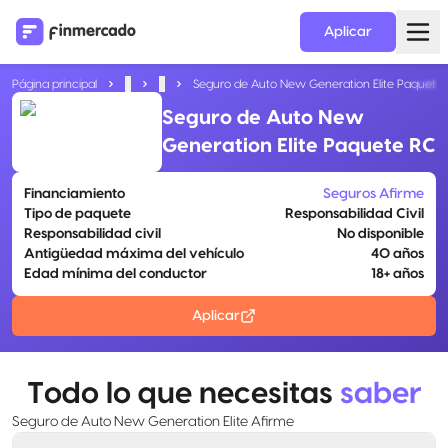
Aplicar
Página principal
...
...
Seguro de Auto New Generation Elite Paquete
Seguro de Auto New
Generation Elite Paquete RC
Financiamiento
Seguros Afirme
Tipo de paquete
Responsabilidad Civil
Responsabilidad civil
No disponible
Antigüedad máxima del vehículo
40 años
Edad mínima del conductor
18+ años
Aplicar
Todo lo que necesitas
saber
Seguro de Auto New Generation Elite Afirme