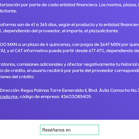
utorización por parte de cada entidad financiera. Los montos, plazos
licitante.
taforma son de 61 a 365 días, según el producto y la entidad financie
, dependiendo del proveedor, el importe, el plazsolicitante.
,000 MXN a un plazo de 6 quincenas, con pagos de $647 MXN por quinc
A), y el CAT informativo puede partir desde 677.47%, dependiendo del p
torios, comisiones adicionales y afectar negativamente tu historial 
ato de crédito, el usuario recibirá por parte del proveedor correspon
ones del crédito.
 Dirección:
Regus Palmas Torre Esmeralda II, Blvd. Ávila Camacho No.3
rcado.mx
, código de empresa:
43603085405
.