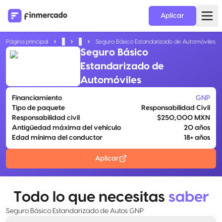
Aplicar
Página principal
...
...
Seguro Básico Estandarizado de Automóviles
Seguro Básico
Estandarizado de
Automóviles
Financiamiento
GNP
Tipo de paquete
Responsabilidad Civil
Responsabilidad civil
$250,000 MXN
Antigüedad máxima del vehículo
20 años
Edad mínima del conductor
18+ años
Aplicar
Todo lo que necesitas
saber
Seguro Básico Estandarizado de Autos GNP