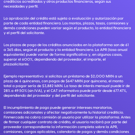
crediticios acreditados y otros productos financieros, según sus
necesidades y perfil.
La aprobación del crédito está sujeta a evaluación y autorización por
parte de cada entidad financiera. Los montos, plazos, tasas, comisiones y
demás condiciones pueden variar según el producto, la entidad financiera
y el perfil del solicitante.
Los plazos de pago de los créditos anunciados en la plataforma son de 61
a 365 días, según el producto y la entidad financiera. La APR (tasa anual
equivalente) puede variar de forma significativa y, en algunos casos,
superar el 600%, dependiendo del proveedor, el importe, el
plazsolicitante.
Ejemplo representativo: si solicitas un préstamo de $2,000 MXN a un
plazo de 6 quincenas, con pagos de $647 MXN por quincena, el monto
total a pagar sería de $3,882 MXN. La tasa de interés mensual puede ir de
28% a 49.50% (sin IVA), y el CAT informativo puede partir desde 677.47%,
dependiendo del proveedor y del perfil del solicitante.
El incumplimiento de pago puede generar intereses moratorios,
comisiones adicionales y afectar negativamente tu historial crediticio.
Finmercado no cobra comisión al usuario por utilizar la plataforma. Antes
de firmar cualquier contrato de crédito, el usuario recibirá por parte del
proveedor correspondiente la información completa sobre la APR,
comisiones, cargos aplicables, calendario de pagos y demás condiciones