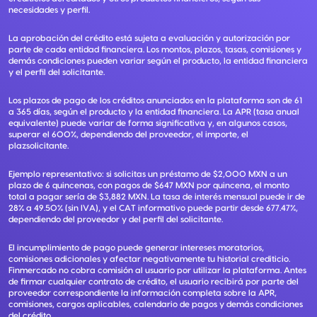
necesidades y perfil.
La aprobación del crédito está sujeta a evaluación y autorización por
parte de cada entidad financiera. Los montos, plazos, tasas, comisiones y
demás condiciones pueden variar según el producto, la entidad financiera
y el perfil del solicitante.
Los plazos de pago de los créditos anunciados en la plataforma son de 61
a 365 días, según el producto y la entidad financiera. La APR (tasa anual
equivalente) puede variar de forma significativa y, en algunos casos,
superar el 600%, dependiendo del proveedor, el importe, el
plazsolicitante.
Ejemplo representativo: si solicitas un préstamo de $2,000 MXN a un
plazo de 6 quincenas, con pagos de $647 MXN por quincena, el monto
total a pagar sería de $3,882 MXN. La tasa de interés mensual puede ir de
28% a 49.50% (sin IVA), y el CAT informativo puede partir desde 677.47%,
dependiendo del proveedor y del perfil del solicitante.
El incumplimiento de pago puede generar intereses moratorios,
comisiones adicionales y afectar negativamente tu historial crediticio.
Finmercado no cobra comisión al usuario por utilizar la plataforma. Antes
de firmar cualquier contrato de crédito, el usuario recibirá por parte del
proveedor correspondiente la información completa sobre la APR,
comisiones, cargos aplicables, calendario de pagos y demás condiciones
del crédito.