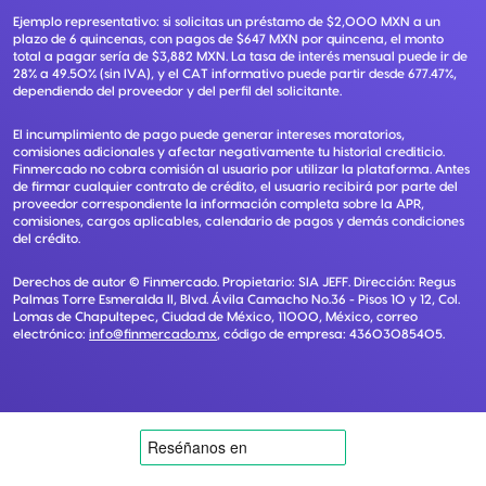
Ejemplo representativo: si solicitas un préstamo de $2,000 MXN a un
plazo de 6 quincenas, con pagos de $647 MXN por quincena, el monto
total a pagar sería de $3,882 MXN. La tasa de interés mensual puede ir de
28% a 49.50% (sin IVA), y el CAT informativo puede partir desde 677.47%,
dependiendo del proveedor y del perfil del solicitante.
El incumplimiento de pago puede generar intereses moratorios,
comisiones adicionales y afectar negativamente tu historial crediticio.
Finmercado no cobra comisión al usuario por utilizar la plataforma. Antes
de firmar cualquier contrato de crédito, el usuario recibirá por parte del
proveedor correspondiente la información completa sobre la APR,
comisiones, cargos aplicables, calendario de pagos y demás condiciones
del crédito.
Derechos de autor ©
Finmercado
. Propietario:
SIA JEFF
. Dirección:
Regus
Palmas Torre Esmeralda II, Blvd. Ávila Camacho No.36 - Pisos 10 y 12, Col.
Lomas de Chapultepec, Ciudad de México, 11000, México
, correo
electrónico:
info@finmercado.mx
, código de empresa:
43603085405
.