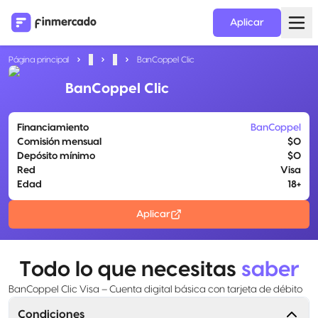
Aplicar
Página principal
...
...
BanCoppel Clic
BanCoppel Clic
Financiamiento
BanCoppel
Comisión mensual
$0
Depósito mínimo
$0
Red
Visa
Edad
18+
Aplicar
Todo lo que necesitas
saber
BanCoppel Clic Visa – Cuenta digital básica con tarjeta de débito
Condiciones