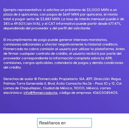
Ejemplo representativo: si solicitas un préstamo de $2,000 MXN a un
plazo de 6 quincenas, con pagos de $647 MXN por quincena, el monto
total a pagar sería de $3,882 MXN. La tasa de interés mensual puede ir de
28% a 49.50% (sin IVA), y el CAT informativo puede partir desde 677.47%,
dependiendo del proveedor y del perfil del solicitante.
El incumplimiento de pago puede generar intereses moratorios,
comisiones adicionales y afectar negativamente tu historial crediticio.
Finmercado no cobra comisión al usuario por utilizar la plataforma. Antes
de firmar cualquier contrato de crédito, el usuario recibirá por parte del
proveedor correspondiente la información completa sobre la APR,
comisiones, cargos aplicables, calendario de pagos y demás condiciones
del crédito.
Derechos de autor ©
Finmercado
. Propietario:
SIA JEFF
. Dirección:
Regus
Palmas Torre Esmeralda II, Blvd. Ávila Camacho No.36 - Pisos 10 y 12, Col.
Lomas de Chapultepec, Ciudad de México, 11000, México
, correo
electrónico:
info@finmercado.mx
, código de empresa:
43603085405
.