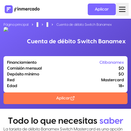
Aplicar
Página principal
...
...
Cuenta de débito Switch Banamex
Cuenta de débito Switch Banamex
Financiamiento
Citibanamex
Comisión mensual
$0
Depósito mínimo
$0
Red
Mastercard
Edad
18+
Aplicar
Todo lo que necesitas
saber
La tarjeta de débito Banamex Switch Mastercard es una opción