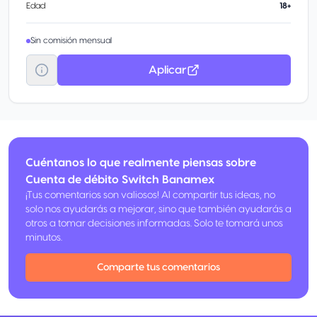
Edad
18+
Sin comisión mensual
Aplicar
Cuéntanos lo que realmente piensas sobre
Cuenta de débito Switch Banamex
¡Tus comentarios son valiosos! Al compartir tus ideas, no
solo nos ayudarás a mejorar, sino que también ayudarás a
otros a tomar decisiones informadas. Solo te tomará unos
minutos.
Comparte tus comentarios