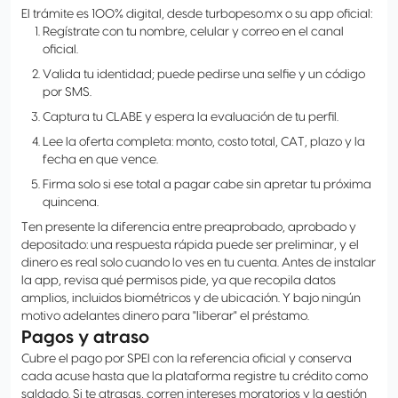
El trámite es 100% digital, desde turbopeso.mx o su app oficial:
Regístrate con tu nombre, celular y correo en el canal
oficial.
Valida tu identidad; puede pedirse una selfie y un código
por SMS.
Captura tu CLABE y espera la evaluación de tu perfil.
Lee la oferta completa: monto, costo total, CAT, plazo y la
fecha en que vence.
Firma solo si ese total a pagar cabe sin apretar tu próxima
quincena.
Ten presente la diferencia entre preaprobado, aprobado y
depositado: una respuesta rápida puede ser preliminar, y el
dinero es real solo cuando lo ves en tu cuenta. Antes de instalar
la app, revisa qué permisos pide, ya que recopila datos
amplios, incluidos biométricos y de ubicación. Y bajo ningún
motivo adelantes dinero para "liberar" el préstamo.
Pagos y atraso
Cubre el pago por SPEI con la referencia oficial y conserva
cada acuse hasta que la plataforma registre tu crédito como
saldado. Si te atrasas, corren intereses moratorios y la gestión