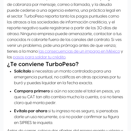
de cobranza por mensaje, correo o llamada, y la deuda
puede cederse a una agencia externa, una práctica legal en
el sector. TurboPeso reporta tanto los pagos puntuales como
los atrasos a las sociedades de información crediticia, y el
reporte negativo suele registrarse a partir de los 30 días de
atraso. Ninguna empresa puede amenazarte, contactar a tus
conocidos ni cobrarte fuera de los canales del contrato. Si ves
venir un problema, pide una prórroga antes de que venza;
tienes a la mano
las consecuencias de un impago en México
y
los
pasos para saldar tu crédito
.
¿Te conviene TurboPeso?
Solicítalo
si necesitas un monto controlado para una
emergencia puntual, no calificas en otras opciones por tu
buró y puedes liquidar en la fecha exacta.
Compara primero
si aún no sacaste el total en pesos, ya
que su CAT tan alto cambia mucho la cuenta, o si no tienes
claro qué monto pedir.
Evítalo por ahora
si tu ingreso no es seguro, si pensabas
darle un uso recurrente, o si no poder confirmar su figura
en SIPRES te inquieta.