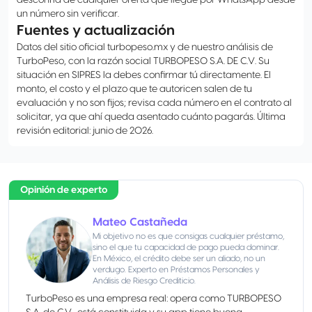
desconfía de cualquier oferta que llegue por WhatsApp desde
un número sin verificar.
Fuentes y actualización
Datos del sitio oficial turbopeso.mx y de nuestro análisis de
TurboPeso, con la razón social TURBOPESO S.A. DE C.V. Su
situación en SIPRES la debes confirmar tú directamente. El
monto, el costo y el plazo que te autoricen salen de tu
evaluación y no son fijos; revisa cada número en el contrato al
solicitar, ya que ahí queda asentado cuánto pagarás. Última
revisión editorial: junio de 2026.
Opinión de experto
Mateo Castañeda
Mi objetivo no es que consigas cualquier préstamo,
sino el que tu capacidad de pago pueda dominar.
En México, el crédito debe ser un aliado, no un
verdugo. Experto en Préstamos Personales y
Análisis de Riesgo Crediticio.
TurboPeso es una empresa real: opera como TURBOPESO