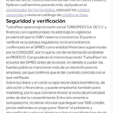
Antes de cerrar, coloca dos ofertas del mismo monto y plazo y
fíjate en cuál termina pesando más. Apóyate en el
comparador de microcréditos
, pasa por los
créditos
personales
y revisa el catálogo de
créditos en línea
.
Seguridad y verificación
TurboPeso opera bajo la razón social TURBOPESO S.A. DE C.V. y
financia con capital propio; no está bajo la vigilancia
prudencial que la CNBV reserva a los bancos. El punto a
verificar es su estatus regulatorio: no la encontramos
confirmada en el SIPRES como entidad financiera supervisada
por la CONDUSEF, por lo que tu vía de reclamación probable
es PROFECO. Compruébalo tú mismo buscando "TurboPeso" en
el portal del SIPRES antes de avanzar. Un detalle a cuidar: las
fuentes públicas mencionan más de un domicilio para la
empresa, así que confirma que el del contrato coincida con el
que verifiques.
Sobre tus datos y el canal: su app reúne datos biométricos, de
ubicación y financieros, y puede emplearlos también para
marketing, por lo que conviene revisar el aviso de privacidad
antes de dar tu consentimiento. Entra únicamente a
turbopeso.mx, no abras vínculos que lleguen por SMS o redes,
jamás adelantes un pago para "liberar" el préstamo y