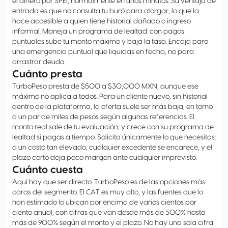
el dinero por SPEI, normalmente en unos minutos. Su ventaja de
entrada es que no consulta tu buró para otorgar, lo que la
hace accesible a quien tiene historial dañado o ingreso
informal. Maneja un programa de lealtad: con pagos
puntuales sube tu monto máximo y baja la tasa. Encaja para
una emergencia puntual que liquidas en fecha, no para
arrastrar deuda.
Cuánto presta
TurboPeso presta de $500 a $30,000 MXN, aunque ese
máximo no aplica a todos. Para un cliente nuevo, sin historial
dentro de la plataforma, la oferta suele ser más baja, en torno
a un par de miles de pesos según algunas referencias. El
monto real sale de tu evaluación, y crece con su programa de
lealtad si pagas a tiempo. Solicita únicamente lo que necesitas:
a un costo tan elevado, cualquier excedente se encarece, y el
plazo corto deja poco margen ante cualquier imprevisto.
Cuánto cuesta
Aquí hay que ser directo: TurboPeso es de las opciones más
caras del segmento. El CAT es muy alto, y las fuentes que lo
han estimado lo ubican por encima de varios cientos por
ciento anual, con cifras que van desde más de 500% hasta
más de 900% según el monto y el plazo. No hay una sola cifra