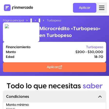
Aplicar
Página principal
...
...
Turbopeso
Microcrédito «Turbopeso»
en Turbopeso
Financiamiento
Turbopeso
Monto
$200 - $30,000
Edad
18-70
Aplicar
Todo lo que necesitas
saber
Condiciones
Monto mínimo
: