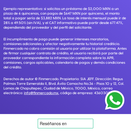
Ejemplo representativo: si solicitas un préstamo de $2,000 MXN a un
plazo de 6 quincenas, con pagos de $647 MXN por quincena, el monto
total a pagar sería de $3,882 MXN. La tasa de interés mensual puede ir de
28% a 49.50% (sin IVA), y el CAT informativo puede partir desde 677.47%,
dependiendo del proveedor y del perfil del solicitante.
El incumplimiento de pago puede generar intereses moratorios,
comisiones adicionales y afectar negativamente tu historial crediticio.
Finmercado no cobra comisión al usuario por utilizar la plataforma. Antes
de firmar cualquier contrato de crédito, el usuario recibirá por parte del
proveedor correspondiente la información completa sobre la APR,
comisiones, cargos aplicables, calendario de pagos y demás condiciones
del crédito.
Derechos de autor ©
Finmercado
. Propietario:
SIA JEFF
. Dirección:
Regus
Palmas Torre Esmeralda II, Blvd. Ávila Camacho No.36 - Pisos 10 y 12, Col.
Lomas de Chapultepec, Ciudad de México, 11000, México
, correo
electrónico:
info@finmercado.mx
, código de empresa:
43603085405
.