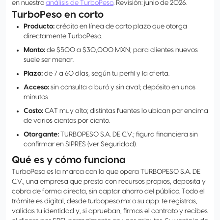
en nuestro
análisis de TurboPeso
. Revisión: junio de 2026.
TurboPeso en corto
Producto:
crédito en línea de corto plazo que otorga
directamente TurboPeso.
Monto:
de $500 a $30,000 MXN; para clientes nuevos
suele ser menor.
Plazo:
de 7 a 60 días, según tu perfil y la oferta.
Acceso:
sin consulta a buró y sin aval; depósito en unos
minutos.
Costo:
CAT muy alto; distintas fuentes lo ubican por encima
de varios cientos por ciento.
Otorgante:
TURBOPESO S.A. DE C.V.; figura financiera sin
confirmar en SIPRES (ver Seguridad).
Qué es y cómo funciona
TurboPeso es la marca con la que opera TURBOPESO S.A. DE
C.V., una empresa que presta con recursos propios, deposita y
cobra de forma directa, sin captar ahorro del público. Todo el
trámite es digital, desde turbopeso.mx o su app: te registras,
validas tu identidad y, si aprueban, firmas el contrato y recibes