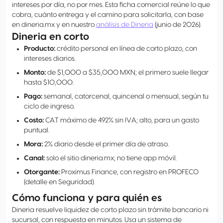
intereses por día, no por mes. Esta ficha comercial reúne lo que
cobra, cuánto entrega y el camino para solicitarla, con base
en dineria.mx y en nuestro
análisis de Dineria
(junio de 2026).
Dineria en corto
Producto:
crédito personal en línea de corto plazo, con
intereses diarios.
Monto:
de $1,000 a $35,000 MXN; el primero suele llegar
hasta $10,000.
Pago:
semanal, catorcenal, quincenal o mensual, según tu
ciclo de ingreso.
Costo:
CAT máximo de 492% sin IVA; alto, para un gasto
puntual.
Mora:
2% diario desde el primer día de atraso.
Canal:
solo el sitio dineria.mx; no tiene app móvil.
Otorgante:
Proximus Finance, con registro en PROFECO
(detalle en Seguridad).
Cómo funciona y para quién es
Dineria resuelve liquidez de corto plazo sin trámite bancario ni
sucursal, con respuesta en minutos. Usa un sistema de