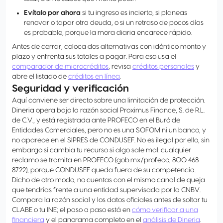
Evítalo por ahora
si tu ingreso es incierto, si planeas
renovar o tapar otra deuda, o si un retraso de pocos días
es probable, porque la mora diaria encarece rápido.
Antes de cerrar, coloca dos alternativas con idéntico monto y
plazo y enfrenta sus totales a pagar. Para eso usa el
comparador de microcréditos
, revisa
créditos personales
y
abre el listado de
créditos en línea
.
Seguridad y verificación
Aquí conviene ser directo sobre una limitación de protección.
Dineria opera bajo la razón social Proximus Finance, S. de R.L.
de C.V., y está registrada ante PROFECO en el Buró de
Entidades Comerciales, pero no es una SOFOM ni un banco, y
no aparece en el SIPRES de CONDUSEF. No es ilegal por ello, sin
embargo sí cambia tu recurso si algo sale mal: cualquier
reclamo se tramita en PROFECO (gob.mx/profeco, 800 468
8722), porque CONDUSEF queda fuera de su competencia.
Dicho de otro modo, no cuentas con el mismo canal de queja
que tendrías frente a una entidad supervisada por la CNBV.
Compara la razón social y los datos oficiales antes de soltar tu
CLABE o tu INE; el paso a paso está en
cómo verificar a una
financiera
y el panorama completo en el
análisis de Dineria
.