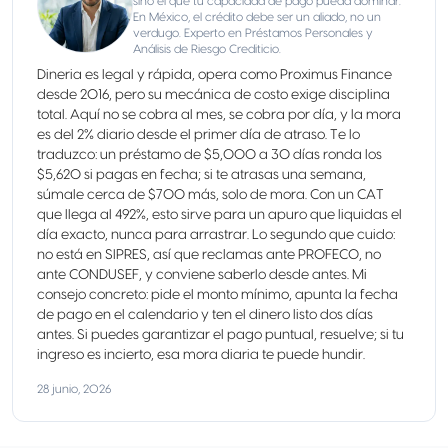
sino el que tu capacidad de pago pueda dominar.
En México, el crédito debe ser un aliado, no un
verdugo. Experto en Préstamos Personales y
Análisis de Riesgo Crediticio.
Dineria es legal y rápida, opera como Proximus Finance
desde 2016, pero su mecánica de costo exige disciplina
total. Aquí no se cobra al mes, se cobra por día, y la mora
es del 2% diario desde el primer día de atraso. Te lo
traduzco: un préstamo de $5,000 a 30 días ronda los
$5,620 si pagas en fecha; si te atrasas una semana,
súmale cerca de $700 más, solo de mora. Con un CAT
que llega al 492%, esto sirve para un apuro que liquidas el
día exacto, nunca para arrastrar. Lo segundo que cuido:
no está en SIPRES, así que reclamas ante PROFECO, no
ante CONDUSEF, y conviene saberlo desde antes. Mi
consejo concreto: pide el monto mínimo, apunta la fecha
de pago en el calendario y ten el dinero listo dos días
antes. Si puedes garantizar el pago puntual, resuelve; si tu
ingreso es incierto, esa mora diaria te puede hundir.
28 junio, 2026