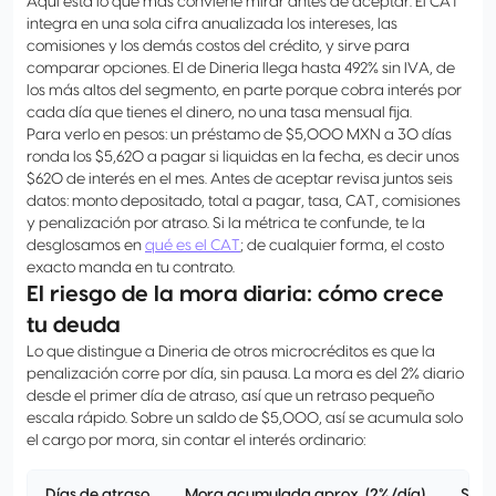
Aquí está lo que más conviene mirar antes de aceptar. El CAT
integra en una sola cifra anualizada los intereses, las
comisiones y los demás costos del crédito, y sirve para
comparar opciones. El de Dineria llega hasta 492% sin IVA, de
los más altos del segmento, en parte porque cobra interés por
cada día que tienes el dinero, no una tasa mensual fija.
Para verlo en pesos: un préstamo de $5,000 MXN a 30 días
ronda los $5,620 a pagar si liquidas en la fecha, es decir unos
$620 de interés en el mes. Antes de aceptar revisa juntos seis
datos: monto depositado, total a pagar, tasa, CAT, comisiones
y penalización por atraso. Si la métrica te confunde, te la
desglosamos en
qué es el CAT
; de cualquier forma, el costo
exacto manda en tu contrato.
El riesgo de la mora diaria: cómo crece
tu deuda
Lo que distingue a Dineria de otros microcréditos es que la
penalización corre por día, sin pausa. La mora es del 2% diario
desde el primer día de atraso, así que un retraso pequeño
escala rápido. Sobre un saldo de $5,000, así se acumula solo
el cargo por mora, sin contar el interés ordinario:
Días de atraso
Mora acumulada aprox. (2%/día)
Sald