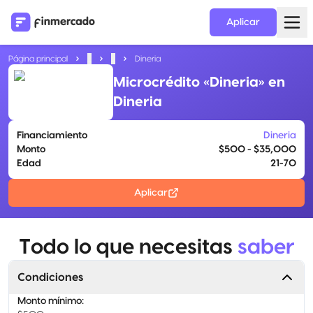
Aplicar
Página principal
...
...
Dineria
Microcrédito «Dineria» en
Dineria
Financiamiento
Dineria
Monto
$500 - $35,000
Edad
21-70
Aplicar
Todo lo que necesitas
saber
Condiciones
Monto mínimo
: