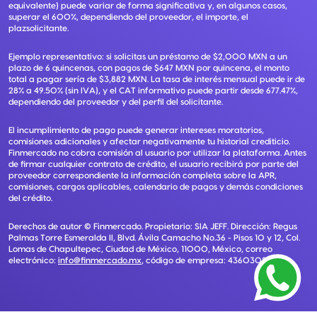
equivalente) puede variar de forma significativa y, en algunos casos,
superar el 600%, dependiendo del proveedor, el importe, el
plazsolicitante.
Ejemplo representativo: si solicitas un préstamo de $2,000 MXN a un
plazo de 6 quincenas, con pagos de $647 MXN por quincena, el monto
total a pagar sería de $3,882 MXN. La tasa de interés mensual puede ir de
28% a 49.50% (sin IVA), y el CAT informativo puede partir desde 677.47%,
dependiendo del proveedor y del perfil del solicitante.
El incumplimiento de pago puede generar intereses moratorios,
comisiones adicionales y afectar negativamente tu historial crediticio.
Finmercado no cobra comisión al usuario por utilizar la plataforma. Antes
de firmar cualquier contrato de crédito, el usuario recibirá por parte del
proveedor correspondiente la información completa sobre la APR,
comisiones, cargos aplicables, calendario de pagos y demás condiciones
del crédito.
Derechos de autor ©
Finmercado
. Propietario:
SIA JEFF
. Dirección:
Regus
Palmas Torre Esmeralda II, Blvd. Ávila Camacho No.36 - Pisos 10 y 12, Col.
Lomas de Chapultepec, Ciudad de México, 11000, México
, correo
electrónico:
info@finmercado.mx
, código de empresa:
43603085405
.