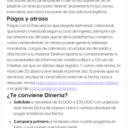
solicitudes de la tarde pueden caer al día siguiente. No te
pedirán un anticipo para "liberar" el préstamo ni tus claves
bancarias: eso nunca es parte de una solicitud legítima.
Pagos y atraso
Pagas con la frecuencia que elegiste (semanal, catorcenal,
quincenal o mensual) según tu ciclo de ingreso, siempre con
las referencias oficiales que te dé la plataforma; conserva
cada comprobante. Un atraso puede generar intereses
moratorios, cargos de cobranza, acumulación de saldo y
afectación a tu historial: Dineria reporta tu comportamiento a
las sociedades de información crediticia (Buró y Círculo de
Crédito), así que un retraso deja registro. Y como viste arriba, la
mora del 2% diario corre desde el primer día. Si prevés que no
alcanzas, escribe al canal oficial antes de la fecha, nunca
después; revisa
qué pasa si no pagas un préstamo en México
y la guía de
cómo pagar un préstamo
.
¿Te conviene Dineria?
Solicítalo
si necesitas de $1,000 a $35,000 con urgencia
real, tienes fecha de ingreso clara y certeza absoluta de
pagar el total en esa fecha.
Compara primero
si no tienes claro cuánto pagarías en
total, o si no sabes qué monto pedir.