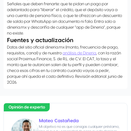
Señales que deben frenarte: que te pidan un pago por
adelantado para "liberar" el crédito, que el depósito vaya a
una cuenta de persona física, o que te ofrezcan un descuento
de saldo por WhatsApp sin documento ni folio. Entra solo a
dineria.mx y desconfía de cualquier "app de Dineria", porque
no existe.
Fuentes y actualización
Datos del sitio oficial dineria.mx (monto, frecuencia de pago,
requisitos, canal) y de nuestro
análisis de Dineria
, con la razón
social Proximus Finance, S. de R.L. de C.V. El CAT, la tasa y el
monto que te autoricen salen de tu perfil y pueden cambiar;
checa esas cifras en tu contrato cuando vayas a pedir,
porque ahí queda el costo definitivo. Revisión editorial: junio de
2026.
Opinión de experto
Mateo Castañeda
Mi objetivo no es que consigas cualquier préstamo,