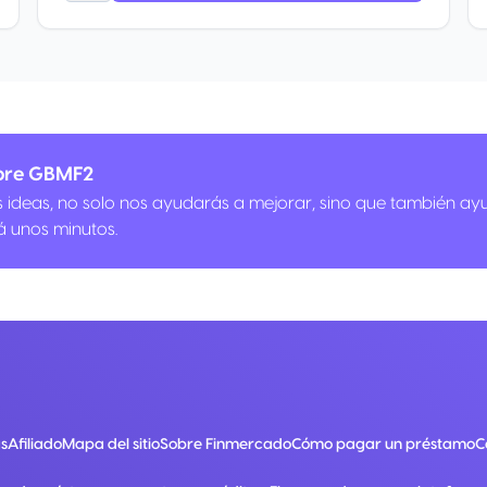
obre GBMF2
us ideas, no solo nos ayudarás a mejorar, sino que también ay
á unos minutos.
s
Afiliado
Mapa del sitio
Sobre Finmercado
Cómo pagar un préstamo
C