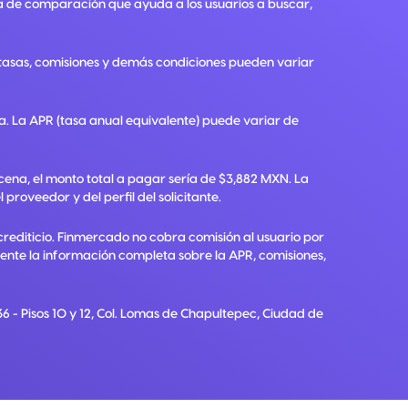
a de comparación que ayuda a los usuarios a buscar,
, tasas, comisiones y demás condiciones pueden variar
ra. La APR (tasa anual equivalente) puede variar de
ena, el monto total a pagar sería de $3,882 MXN. La
roveedor y del perfil del solicitante.
crediticio. Finmercado no cobra comisión al usuario por
diente la información completa sobre la APR, comisiones,
6 - Pisos 10 y 12, Col. Lomas de Chapultepec, Ciudad de