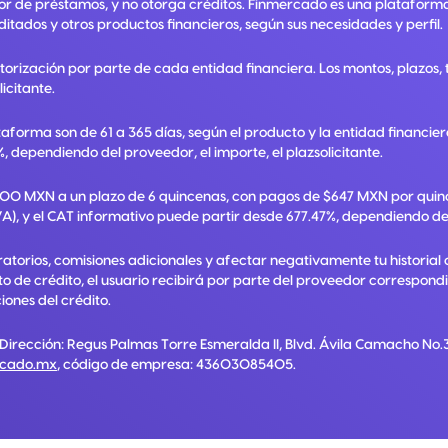
or de préstamos, y no otorga créditos. Finmercado es una plataform
ditados y otros productos financieros, según sus necesidades y perfil.
utorización por parte de cada entidad financiera. Los montos, plazos
licitante.
taforma son de 61 a 365 días, según el producto y la entidad financie
, dependiendo del proveedor, el importe, el plazsolicitante.
,000 MXN a un plazo de 6 quincenas, con pagos de $647 MXN por quinc
A), y el CAT informativo puede partir desde 677.47%, dependiendo del p
torios, comisiones adicionales y afectar negativamente tu historial 
ato de crédito, el usuario recibirá por parte del proveedor correspon
ones del crédito.
 Dirección:
Regus Palmas Torre Esmeralda II, Blvd. Ávila Camacho No.3
rcado.mx
, código de empresa:
43603085405
.