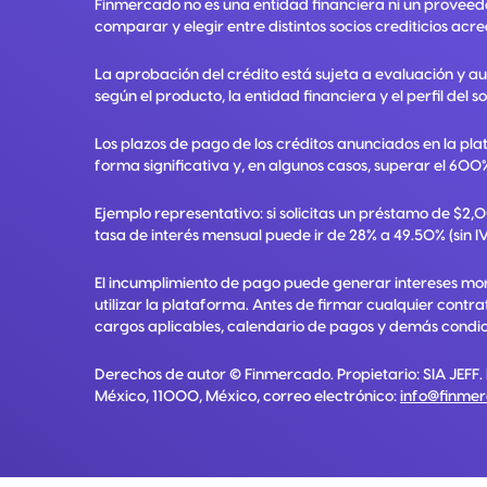
Finmercado no es una entidad financiera ni un proveed
comparar y elegir entre distintos socios crediticios acre
La aprobación del crédito está sujeta a evaluación y a
según el producto, la entidad financiera y el perfil del so
Los plazos de pago de los créditos anunciados en la pla
forma significativa y, en algunos casos, superar el 600%
Ejemplo representativo: si solicitas un préstamo de $2
tasa de interés mensual puede ir de 28% a 49.50% (sin IV
El incumplimiento de pago puede generar intereses mora
utilizar la plataforma. Antes de firmar cualquier contr
cargos aplicables, calendario de pagos y demás condici
Derechos de autor ©
Finmercado
. Propietario:
SIA JEFF
.
México, 11000, México
, correo electrónico:
info@finme