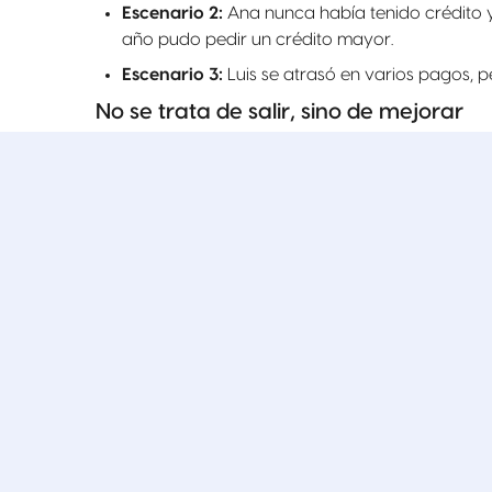
Escenario 2:
Ana nunca había tenido crédito y
año pudo pedir un crédito mayor.
Escenario 3:
Luis se atrasó en varios pagos, p
No se trata de salir, sino de mejorar
Deja de pensar en "salir del Buró" y empieza 
No hay soluciones mágicas, pero sí hay
est
El crédito es una herramienta, si lo usas bi