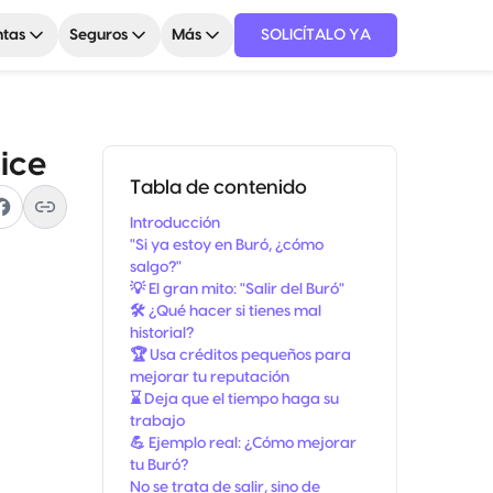
tas
Seguros
Más
SOLICÍTALO YA
ice
Tabla de contenido
Introducción
"Si ya estoy en Buró, ¿cómo
salgo?"
💡 El gran mito: "Salir del Buró"
🛠️ ¿Qué hacer si tienes mal
historial?
🏆 Usa créditos pequeños para
mejorar tu reputación
⌛ Deja que el tiempo haga su
trabajo
💪 Ejemplo real: ¿Cómo mejorar
tu Buró?
No se trata de salir, sino de