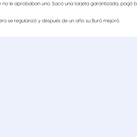
 no le aprobaban uno. Sacó una tarjeta garantizada, pagó bi
ero se regularizó y después de un año su Buró mejoró.
a mejorar tu historial.
rategias reales para mejorar tu score
.
en, el Buró de Crédito no será un problema.
Compara ahora