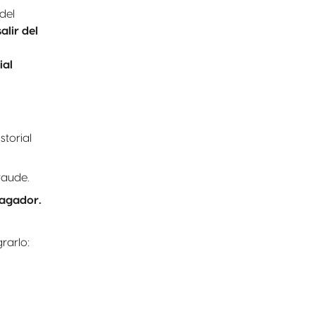
del
alir del
ial
storial
raude.
pagador.
grarlo: