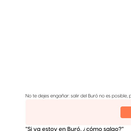
No te dejes engañar: salir del Buró no es posible, 
"Si ya estoy en Buró, ¿cómo salgo?"