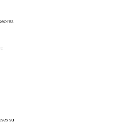
peores.
to
eses su