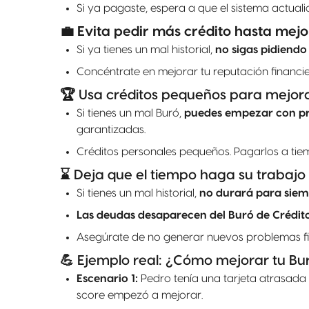
Si ya pagaste, espera a que el sistema actuali
💼 Evita pedir más crédito hasta mejo
Si ya tienes un mal historial,
no sigas pidiend
Concéntrate en mejorar tu reputación financier
🏆 Usa créditos pequeños para mejora
Si tienes un mal Buró,
puedes empezar con pr
garantizadas.
Créditos personales pequeños. Pagarlos a tie
⌛ Deja que el tiempo haga su trabajo
Si tienes un mal historial,
no durará para sie
Las deudas desaparecen del Buró de Crédito
Asegúrate de no generar nuevos problemas fi
💪 Ejemplo real: ¿Cómo mejorar tu Bu
Escenario 1:
Pedro tenía una tarjeta atrasada
score empezó a mejorar.